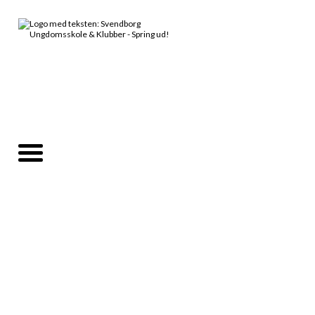
Velkommen til Svendborg
Ungdomsskole!
Fritid, oplevelser og fællesskab
for dig fra 7. klasse - 19 år.